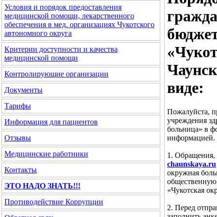
Условия и порядок предоставления
гражда
медицинской помощи, лекарственного
обеспечения в мед. организациях Чукотского
бюджет
автономного округа
«Чукот
Критерии доступности и качества
медицинской помощи
Чаунск
Контролирующие организации
виде:
Документы
Тарифы
Пожалуйста, п
учреждения зд
Информация для пациентов
больница» в ф
информацией.
Отзывы
Медицинские работники
1. Обращения,
chaunskaya.ru
Контакты
окружная боль
общественную 
ЭТО НАДО ЗНАТЬ!!!
«Чукотская ок
Противодействие Коррупции
2. Перед отпр
заполнить анке