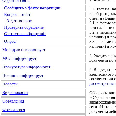
Обратная связь
Сообщить о факте коррупции
3. Ответ на В
«выберите, ка
Вопрос - ответ
ответ на Ваше
Задать вопрос
3.1. в форме э
Проверить обращение
при наличии) и
3.2. в письмен
Статистика обращений
наличии) и по
Опрос
3.3. в форме т
наличии) и но
Минздрав
информирует
4. Уведомлени
МЧС
информирует
документа по а
Прокуратура
информирует
5. В предназн
электронного 
Полиция
информирует
соответствии 
рассмотрения 
Новости
Видеоновости
Обращаем вним
«Обратная свя
Объявления
здравоохранен
сети «Интерне
Фотогалерея
документа дей