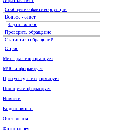
Обратная связь
Сообщить о факте коррупции
Вопрос - ответ
Задать вопрос
Проверить обращение
Статистика обращений
Опрос
Минздрав
информирует
МЧС
информирует
Прокуратура
информирует
Полиция
информирует
Новости
Видеоновости
Объявления
Фотогалерея