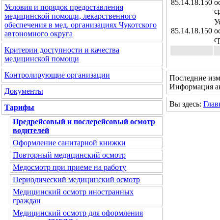
85.14.18.150
о
Условия и порядок предоставления
с
медицинской помощи, лекарственного
У
обеспечения в мед. организациях Чукотского
85.14.18.150
о
автономного округа
с
Критерии доступности и качества
медицинской помощи
Контролирующие организации
Последние изм
Информация ак
Документы
Вы здесь:
Глав
Тарифы
Предрейсовый и послерейсовый осмотр
водителей
Оформление санитарной книжки
Повторный медицинский осмотр
Медосмотр при приеме на работу
Периодический медицинский осмотр
Медицинский осмотр иностранных
граждан
Медицинский осмотр для оформления