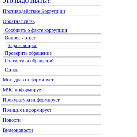
ЭТО НАДО ЗНАТЬ!!!
Противодействие Коррупции
Обратная связь
Сообщить о факте коррупции
Вопрос - ответ
Задать вопрос
Проверить обращение
Статистика обращений
Опрос
Минздрав
информирует
МЧС
информирует
Прокуратура
информирует
Полиция
информирует
Новости
Видеоновости