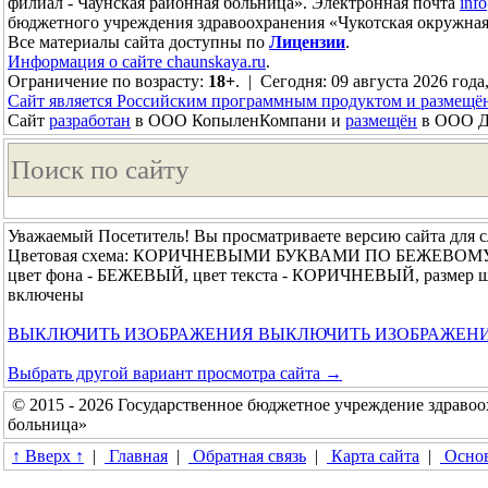
филиал - Чаунская районная больница». Электронная почта
inf
бюджетного учреждения здравоохранения «Чукотская окружная
Все материалы сайта доступны по
Лицензии
.
Информация о сайте chaunskaya.ru
.
Ограничение по возрасту:
18+
. | Сегодня: 09 августа 2026 года
Сайт является Российским программным продуктом и размещё
Сайт
разработан
в ООО КопыленКомпани и
размещён
в ООО До
Уважаемый Посетитель! Вы просматриваете версию сайта для 
Цветовая схема: КОРИЧНЕВЫМИ БУКВАМИ ПО БЕЖЕВОМ
цвет фона - БЕЖЕВЫЙ, цвет текста - КОРИЧНЕВЫЙ, размер ш
включены
ВЫКЛЮЧИТЬ ИЗОБРАЖЕНИЯ
ВЫКЛЮЧИТЬ ИЗОБРАЖЕН
Выбрать другой вариант просмотра сайта →
© 2015 - 2026 Государственное бюджетное учреждение здравоо
больница»
↑ Вверх ↑
|
Главная
|
Обратная связь
|
Карта сайта
|
Основ