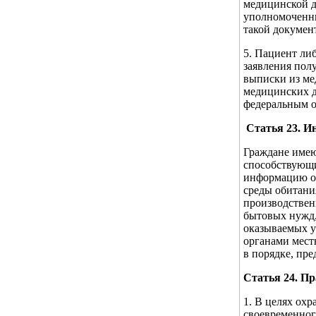
медицинской д
уполномоченны
такой докумен
5. Пациент ли
заявления пол
выписки из ме
медицинских д
федеральным о
Статья 23. И
Граждане имею
способствующи
информацию о 
среды обитани
производствен
бытовых нужд,
оказываемых у
органами мест
в порядке, пр
Статья 24. Пр
1. В целях охр
своевременног