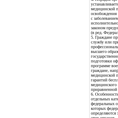
устанавливает
медицинской п
освобождения 
с заболевание
исполнительно
законом преду
(в ред. Федера
5. Граждане п
службу или пр
профессиональ
высшего образ
государственн
подготовки оф
программе воен
граждане, нап
медицинской п
гарантий бесп
медицинского 
приравненной 
6. Особенност
отдельных кат
федеральных о
которых федер
определяются 
этих органов.