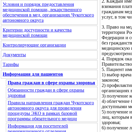
2. Каждый име
Условия и порядок предоставления
взимания плат
медицинской помощи, лекарственного
гражданам мед
обеспечения в мед. организациях Чукотского
услуг, в том ч
автономного округа
3. Право на 
Критерии доступности и качества
территории Ро
медицинской помощи
Федерации и 
без гражданст
Контролирующие организации
медицинскую п
предусмотрен
Документы
4. Порядок ок
Правительство
Тарифы
5. Пациент име
Информация для пациентов
1) выбор врач
законом;
Права граждан в сфере охраны здоровья
2) профилакти
Обязанности граждан в сфере охраны
организациях 
здоровья
3) получение 
4) облегчение
Правила направления граждан Чукотского
доступными ме
автономного округа для проведения
5) получение и
процедуры ЭКО в рамках базовой
лиц, которым 
программы обязательного медици
здоровья;
Информация для посетителей
6) получение 
реанимационного отделения