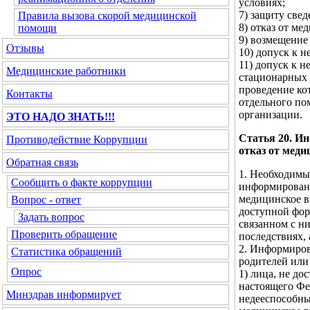
условиях;
7) защиту све
Правила вызова скорой медицинской
8) отказ от ме
помощи
9) возмещение
Отзывы
10) допуск к н
11) допуск к н
Медицинские работники
стационарных 
проведение ко
Контакты
отдельного по
организации.
ЭТО НАДО ЗНАТЬ!!!
Статья 20. И
Противодействие Коррупции
отказ от мед
Обратная связь
1. Необходимы
Сообщить о факте коррупции
информированн
медицинское в
Вопрос - ответ
доступной фор
Задать вопрос
связанном с н
Проверить обращение
последствиях,
2. Информиров
Статистика обращений
родителей или
Опрос
1) лица, не до
настоящего Фе
Минздрав
информирует
недееспособным