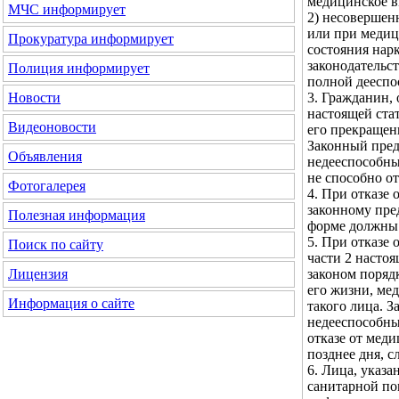
медицинское в
МЧС
информирует
2) несовершен
или при медиц
Прокуратура
информирует
состояния нар
законодательс
Полиция
информирует
полной дееспо
3. Гражданин, 
Новости
настоящей ста
Видеоновости
его прекращен
Законный пред
Объявления
недееспособным
не способно о
Фотогалерея
4. При отказе
законному пред
Полезная информация
форме должны 
5. При отказе 
Поиск по сайту
части 2 настоя
законом поряд
Лицензия
его жизни, ме
Информация о сайте
такого лица. 
недееспособны
отказе от мед
позднее дня, с
6. Лица, указа
санитарной по