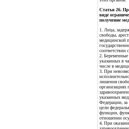
Статья 26. П
виде ограниче
получение ме
1. Лица, заде
свободы, арес
медицинской п
государственн
соответствии 
2. Беременные
указанных в ч
числе в медиц
3. При невозм
исполнительно
лишения свобо
организациях 
здравоохранен
указанных мед
Федерации, за
цели федераль
функции, функ
отношении ос
4. При оказан
здравоохранен