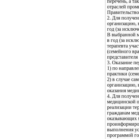
перечень, а т
отраслей пром
Правительство
2. Для получе
организацию, 
год (за исклю
В выбранной м
в год (за искл
терапевта учас
(семейного вра
представителя
3. Оказание п
1) по направле
практики (семе
2) в случае с
организацию, 
оказания меди
4. Для получе
медицинской о
реализации те
гражданам мед
оказывающих 
проинформиров
выполнения ус
программой го