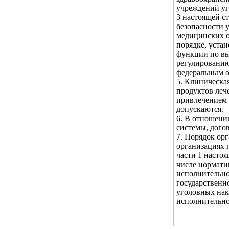
учреждений уг
3 настоящей с
безопасности 
медицинских о
порядке, уста
функции по вы
регулированию
федеральным о
5. Клиническа
продуктов леч
привлечением в
допускаются.
6. В отношени
системы, дого
7. Порядок ор
организациях 
части 1 настоя
числе нормати
исполнительно
государственн
уголовных нак
исполнительно