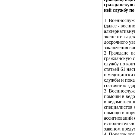
гражданскую 
ней службу по
1. Военнослуж
(далее - воен
альтернативну
экспертизы дл
досрочного ув
заключения во
2. Граждане, 
гражданскую с
службу по кон
статьей 61 на
о медицинских
службы и пока
состоянию здо
3. Военнослуж
помощи в ведо
в ведомственн
специалистов 
помощи в поря
ассигнований 
исполнительно
законом преду
4. Порядок о