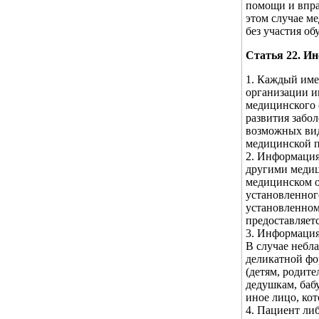
помощи и впра
этом случае м
без участия о
Статья 22. И
1. Каждый име
организации ин
медицинского 
развития забо
возможных вид
медицинской 
2. Информация
другими меди
медицинском о
установленного
установленном
предоставляет
3. Информация
В случае небл
деликатной фо
(детям, родит
дедушкам, бабу
иное лицо, ко
4. Пациент ли