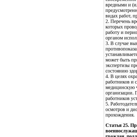
вредными и (и
предусмотренн
видах работ, 
2. Перечень в
которых прово
работу и пери
органом испол
3. В случае в
противопоказа
устанавливает
может быть пр
экспертизы пр
состоянию здо
4. В целях ох
работников и с
медицинскую ч
организации. 
работников ус
5. Работодате
осмотров и ди
прохождения.
Статья 25. П
военнослужащ
граждан, под