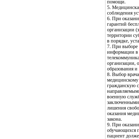
помощи.
5. Медицинска
соблюдения ус
6. При оказан
гарантий бесп
организации (
территории су
в порядке, ус
7. При выборе
информации в 
телекоммуника
организации, 
образования и
8. Выбор врач
медицинскому
гражданскую с
направляемыми
военную служб
заключенными 
лишения свобо
оказания меди
закона.
9. При оказан
обучающихся п
пациент долже