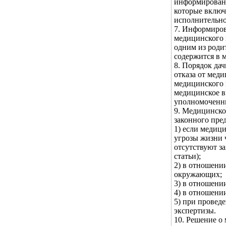
информированн
которые включ
исполнительно
7. Информиров
медицинского 
одним из роди
содержится в 
8. Порядок да
отказа от мед
медицинского 
медицинское в
уполномоченны
9. Медицинско
законного пред
1) если медиц
угрозы жизни 
отсутствуют з
статьи);
2) в отношени
окружающих;
3) в отношени
4) в отношени
5) при провед
экспертизы.
10. Решение о