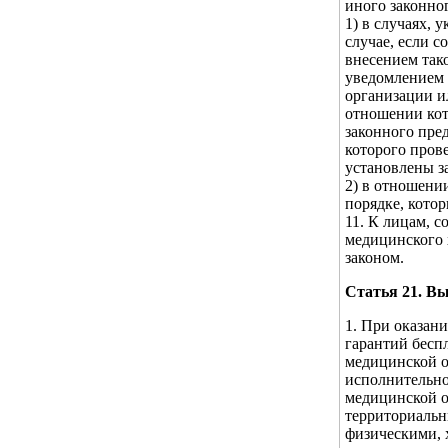
иного законно
1) в случаях, 
случае, если 
внесением так
уведомлением 
организации и
отношении кот
законного пред
которого прове
установлены з
2) в отношении
порядке, кото
11. К лицам, 
медицинского 
законом.
Статья 21. В
1. При оказан
гарантий бесп
медицинской о
исполнительной
медицинской 
территориальн
физическими, 