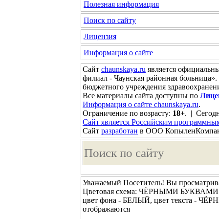
Полезная информация
Поиск по сайту
Лицензия
Информация о сайте
Сайт
chaunskaya.ru
является официальны
филиал - Чаунская районная больница»
бюджетного учреждения здравоохранени
Все материалы сайта доступны по
Лице
Информация о сайте chaunskaya.ru
.
Ограничение по возрасту:
18+
. | Сегодн
Сайт является Российским программны
Сайт
разработан
в ООО КопыленКомпа
Уважаемый Посетитель! Вы просматрива
Цветовая схема: ЧЁРНЫМИ БУКВАМ
цвет фона - БЕЛЫЙ, цвет текста - ЧЁ
отображаются