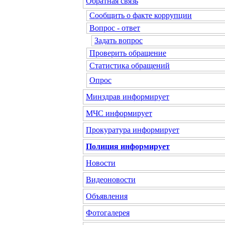
Обратная связь
Сообщить о факте коррупции
Вопрос - ответ
Задать вопрос
Проверить обращение
Статистика обращений
Опрос
Минздрав
информирует
МЧС
информирует
Прокуратура
информирует
Полиция
информирует
Новости
Видеоновости
Объявления
Фотогалерея