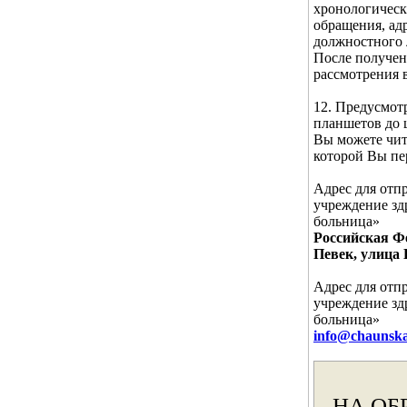
хронологическ
обращения, ад
должностного 
После получен
рассмотрения 
12. Предусмот
планшетов до 
Вы можете чита
которой Вы п
Адрес для отп
учреждение зд
больница»
Российская Фе
Певек, улица 
Адрес для отп
учреждение зд
больница»
info@chaunska
НА ОБ