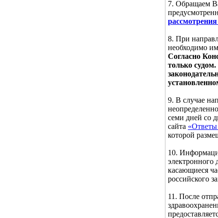
7. Обращаем В
предусмотре
рассмотрения
8. При направ
необходимо им
Согласно Кон
только судом.
законодатель
установленно
9. В случае н
неопределенног
семи дней со 
сайта
«Ответы 
которой разме
10. Информаци
электронного д
касающиеся ча
российского за
11. После отп
здравоохранен
предоставляет