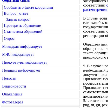
Обратная связь
электронного 
соответствии
Сообщить о факте коррупции
рассмотрения
Вопрос - ответ
В случае, если
Задать вопрос
или жалобы, о
Проверить обращение
государственн
соответствии с
Статистика обращений
регистрации о
Опрос
Обращаем вним
Минздрав
информирует
обращении, а 
текста обраще
МЧС
информирует
вредоносного 
Прокуратура
информирует
5. В случае н
необходимый д
Полиция
информирует
документ, или
Новости
Приложить нео
последователь
Видеоновости
Приложить нео
самостоятельн
Объявления
архивирования
5.1. текстового 
Фотогалерея
png, tif, gif, pcx