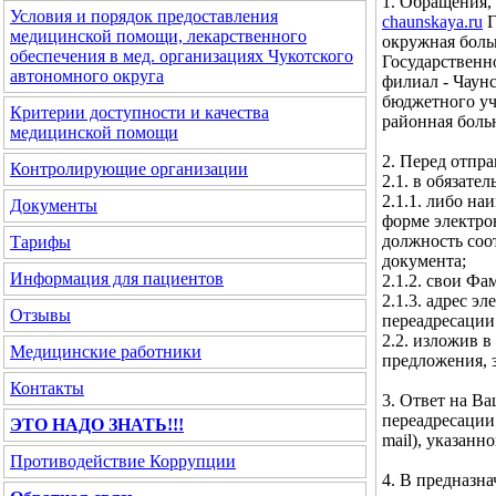
1. Обращения,
Условия и порядок предоставления
chaunskaya.ru
Г
медицинской помощи, лекарственного
окружная боль
обеспечения в мед. организациях Чукотского
Государственн
автономного округа
филиал - Чаун
бюджетного уч
Критерии доступности и качества
районная боль
медицинской помощи
2. Перед отпр
Контролирующие организации
2.1. в обязате
2.1.1. либо н
Документы
форме электро
должность соо
Тарифы
документа;
Информация для пациентов
2.1.2. свои Фа
2.1.3. адрес 
Отзывы
переадресации
2.2. изложив в
Медицинские работники
предложения, 
Контакты
3. Ответ на В
переадресации
ЭТО НАДО ЗНАТЬ!!!
mail), указан
Противодействие Коррупции
4. В предназн