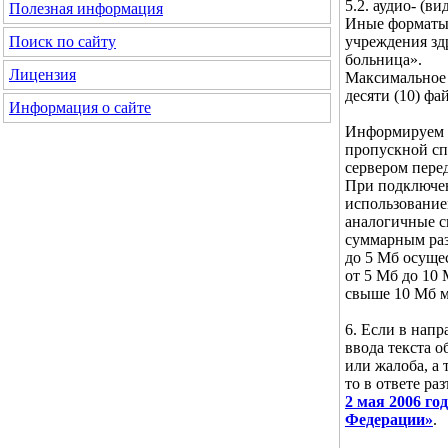
5.2. аудио- (ви
Полезная информация
Иные форматы 
учреждения зд
Поиск по сайту
больница».
Лицензия
Максимальное 
десяти (10) фа
Информация о сайте
Информируем В
пропускной сп
сервером пере
При подключен
использование
аналогичные ск
суммарным ра
до 5 Мб осущес
от 5 Мб до 10
свыше 10 Мб м
6. Если в нап
ввода текста 
или жалоба, а 
то в ответе ра
2 мая 2006 г
Федерации»
.