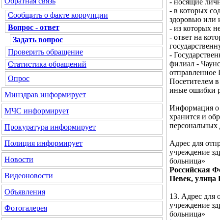
Обратная связь
- носящие лич
- в которых с
Сообщить о факте коррупции
здоровью или 
Вопрос - ответ
- из которых 
- ответ на кот
Задать вопрос
государственн
Проверить обращение
- Государстве
филиал - Чаунс
Статистика обращений
отправленное 
Опрос
Посетителем в
иные ошибки р
Минздрав
информирует
Информация о 
МЧС
информирует
хранится и об
персональных 
Прокуратура
информирует
Адрес для отп
Полиция
информирует
учреждение зд
Новости
больница»
Российская Фе
Видеоновости
Певек, улица 
Объявления
13. Адрес для
учреждение зд
Фотогалерея
больница»