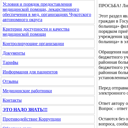
Условия и порядок предоставления
ПРОСЬБА! Лич
медицинской помощи, лекарственного
обеспечения в мед. организациях Чукотского
Этот раздел я
автономного округа
граждан в Гос
больница» фил
Критерии доступности и качества
порядком приё
медицинской помощи
учреждения зд
больница» в э
Контролирующие организации
Обращения нап
Документы
бюджетного уч
районная боль
Тарифы
бюджетного уч
Информация для пациентов
районная больн
установленных
Отзывы
Перед отправк
Медицинские работники
электронного 
Контакты
Ответ автору 
Вопрос - ответ
ЭТО НАДО ЗНАТЬ!!!
Остаются без 
Противодействие Коррупции
вопроса, соо