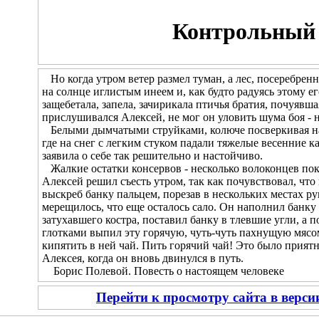
Контрольный 
Но когда утром ветер размел туман, а лес, посеребренн
на солнце иглистым инеем и, как будто радуясь этому 
защебетала, запела, зачирикала птичья братия, почуявш
прислушивался Алексей, не мог он уловить шума боя - н
Белыми дымчатыми струйками, колюче посверкивая на с
где на снег с легким стуком падали тяжелые весенние к
заявила о себе так решительно и настойчиво.
Жалкие остатки консервов - несколько волоконцев пок
Алексей решил съесть утром, так как почувствовал, что
выскреб банку пальцем, порезав в нескольких местах рук
мерещилось, что еще осталось сало. Он наполнил банку 
затухавшего костра, поставил банку в тлевшие угли, а 
глотками выпил эту горячую, чуть-чуть пахнущую мясом
кипятить в ней чай. Пить горячий чай! Это было прия
Алексея, когда он вновь двинулся в путь.
Борис Полевой. Повесть о настоящем человеке
Перейти к просмотру сайта в верс