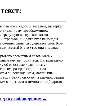
текст:
ый за ночь, седой и веселый, засверкал
его внезапному преображению,
ая грядущую весну, сколько ни
и стрельбы, ни даже гула канонады.
олнце, сыпался с деревьев снег. Кое-
апли. Весна! В это утро она впервые
рытого ароматным салом мяса -
 иначе ему не подняться. Он тщательно
у об ее острые края, но ему
снегом, разгреб седой пепел
потом с наслаждением, маленьким
 воду. Банку он сунул в карман, решив
тным открытием и немного подбодрило
ии для слабовидящих →