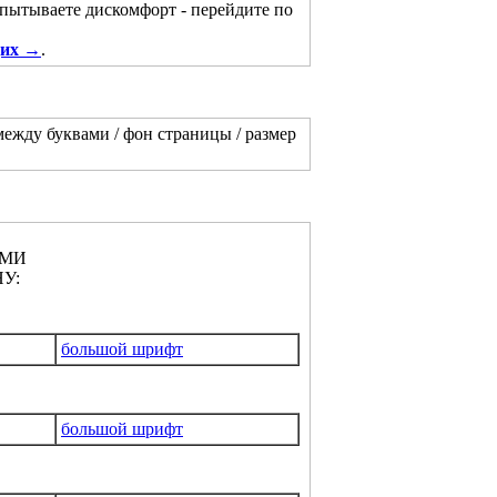
спытываете дискомфорт - перейдите по
щих →
.
между буквами / фон страницы / размер
АМИ
У:
большой шрифт
большой шрифт