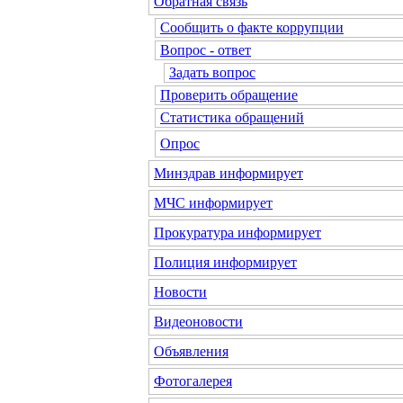
Обратная связь
Сообщить о факте коррупции
Вопрос - ответ
Задать вопрос
Проверить обращение
Статистика обращений
Опрос
Минздрав
информирует
МЧС
информирует
Прокуратура
информирует
Полиция
информирует
Новости
Видеоновости
Объявления
Фотогалерея