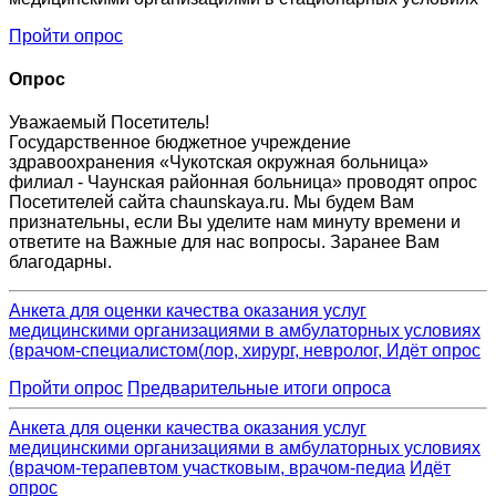
Пройти опрос
Опрос
Уважаемый Посетитель!
Государственное бюджетное учреждение
здравоохранения «Чукотская окружная больница»
филиал - Чаунская районная больница» проводят опрос
Посетителей сайта chaunskaya.ru. Мы будем Вам
признательны, если Вы уделите нам минуту времени и
ответите на Важные для нас вопросы. Заранее Вам
благодарны.
Анкета для оценки качества оказания услуг
медицинскими организациями в амбулаторных условиях
(врачом-специалистом(лор, хирург, невролог,
Идёт
опрос
Пройти
опрос
Предварительные итоги
опроса
Анкета для оценки качества оказания услуг
медицинскими организациями в амбулаторных условиях
(врачом-терапевтом участковым, врачом-педиа
Идёт
опрос