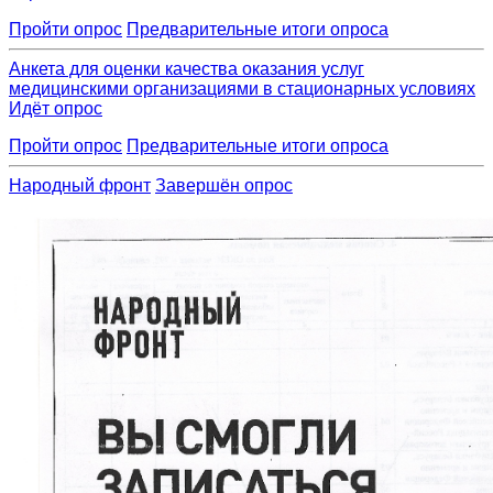
Пройти
опрос
Предварительные итоги
опроса
Анкета для оценки качества оказания услуг
медицинскими организациями в стационарных условиях
Идёт
опрос
Пройти
опрос
Предварительные итоги
опроса
Народный фронт
Завершён
опрос