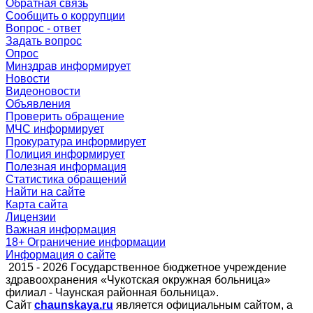
Обратная связь
Сообщить о коррупции
Вопрос - ответ
Задать вопрос
Опрос
Минздрав
информирует
Новости
Видеоновости
Объявления
Проверить обращение
МЧС
информирует
Прокуратура
информирует
Полиция
информирует
Полезная информация
Статистика обращений
Найти на сайте
Карта сайта
Лицензии
Важная информация
18+ Ограничение информации
Информация о сайте
2015 - 2026 Государственное бюджетное учреждение
здравоохранения «Чукотская окружная больница»
филиал - Чаунская районная больница».
Сайт
chaunskaya.ru
является официальным сайтом, а